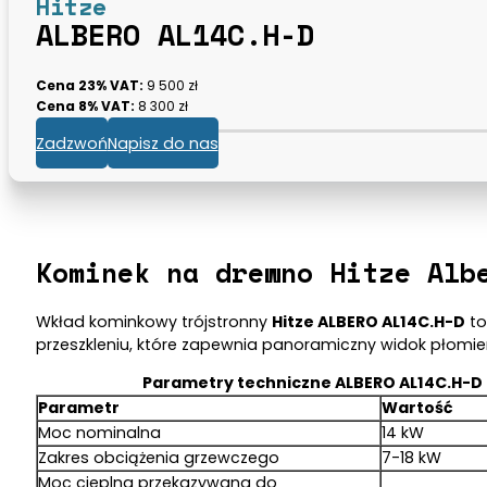
Hitze
ALBERO AL14C.H-D
Cena 23% VAT:
9 500 zł
Cena 8% VAT:
8 300 zł
Zadzwoń
Napisz do nas
Kominek na drewno Hitze Alb
Wkład kominkowy trójstronny
Hitze ALBERO AL14C.H-D
to
przeszkleniu, które zapewnia panoramiczny widok płomieni
Parametry techniczne ALBERO AL14C.H-D
Parametr
Wartość
Moc nominalna
14 kW
Zakres obciążenia grzewczego
7-18 kW
Moc cieplna przekazywana do