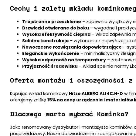
Cechy i zalety wkładu kominkowe
Trójstronne przeszklenie
– zapewnia wyjątkowy efe
Drzwiczki otwierane do boku
– wygodne i praktycz
Wysoka efektywność cieplna
– wkład zapewnia ma
Solidna konstrukcja
– wykonanie z najwyższej jako
Nowoczesne rozwiązania dopowietrzające
– syst
Eleganckie wykończenie
– minimalistyczny design
Wysoka odporność na temperatury
– zastosowan
Przyjazność środowisku
– wkład spełnia normy Eko
Oferta montażu i oszczędności z
Kupując wkład kominkowy
Hitze ALBERO AL14C.H-D
w fir
oferujemy zniżkę
15% na cenę urządzenia i materiałów 
Dlaczego warto wybrać Kominko?
Jako renomowany dystrybutor i montażysta kominków, of
posprzedażowy. Nasze doświadczenie i zaangażowanie gw