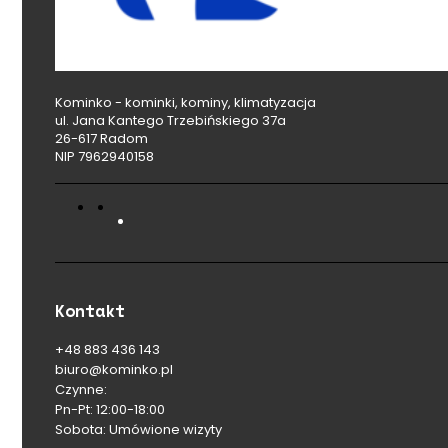
Kominko - kominki, kominy, klimatyzacja
ul. Jana Kantego Trzebińskiego 37a
26-617 Radom
NIP 7962940158
Kontakt
+48 883 436 143
biuro@kominko.pl
Czynne:
Pn-Pt: 12:00-18:00
Sobota: Umówione wizyty