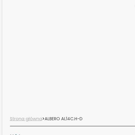
Strona główna
>
ALBERO AL14C.H-D