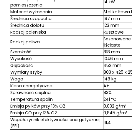
14 kW
pomieszczenia
Materiał wykonania
Stal kotłowa
Średnica czopucha
197 mm
Średnica dolotu
123 mm
Rodzaj paleniska
Rusztowe
Sezonowane
Rodzaj paliwa
liściaste
Szerokość
818 mm
Wysokość
1046 mm
Głębokość
452 mm
Wymiary szyby
803 x 425 x 
Waga
148 kg
Klasa energetyczna
A+
Sprawność cieplna
83%
Temperatura spalin
241 °C
Emisja pyłków przy 13% O2
0,032 g/m³
Emisja CO przy 13% O2
0,845 g/m³
Współczynnik efektywności energetycznej
111,4
(EEI)