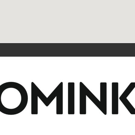
t
Przydatne linki
6 143
Ekoprojekt
Realizacje
nko.pl
Blog
-18:00
Gwarancja
ówione wizyty
Polityka prywatności