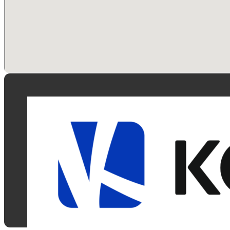
Kontak
+48 883 43
biuro@komi
Czynne:
Pn-Pt: 12:00
Sobota: Um