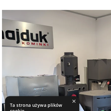
Kominko - kominki, kominy, klimatyzacja
ul. Jana Kantego Trzebińskiego 37a
26-617 Radom
NIP 7962940158
×
Ta strona używa plików
cookie