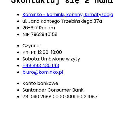
Kominko - kominki, kominy, klimatyzacja
ul. Jana Kantego Trzebińskiego 37a
26-617 Radom
NIP 7962940158
Czynne:
Pn-Pt: 12:00-18:00
Sobota: Umówione wizyty
+48 883 436 143
biuro@kominko.pl
Konto bankowe
Santander Consumer Bank
78 1090 2688 0000 0001 6012 1087