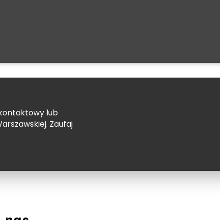
 kontaktowy lub
arszawskiej. Zaufaj
 nas