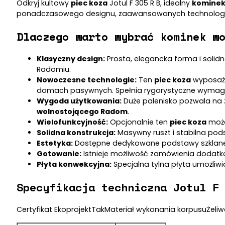
Odkryj kultowy
piec koza
Jotul F 305 R B, idealny
kominek
ponadczasowego designu, zaawansowanych technologii
Dlaczego warto wybrać kominek w
Klasyczny design:
Prosta, elegancka forma i solidn
Radomiu.
Nowoczesne technologie:
Ten
piec koza
wyposażo
domach pasywnych. Spełnia rygorystyczne wymaga
Wygoda użytkowania:
Duże palenisko pozwala na 
wolnostojącego Radom
.
Wielofunkcyjność:
Opcjonalnie ten
piec koza
może
Solidna konstrukcja:
Masywny ruszt i stabilna po
Estetyka:
Dostępne dedykowane podstawy szklane 
Gotowanie:
Istnieje możliwość zamówienia dodatk
Płyta konwekcyjna:
Specjalna tylna płyta umożliw
Specyfikacja techniczna Jotul F
Certyfikat EkoprojektTakMateriał wykonania korpusuŻeliw