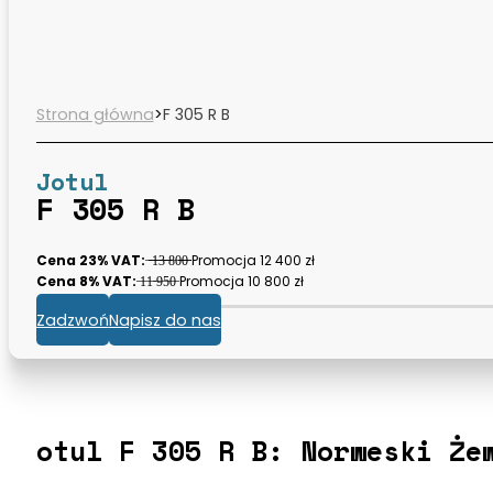
Strona główna
>
F 305 R B
Jotul
F 305 R B
Cena 23% VAT:
̶ ̶̶̶1̶̶̶3̶̶̶ ̶̶̶8̶0̶̶̶0̶̶̶ Promocja 12 400 zł
Cena 8% VAT:
̶1̶1̶ ̶9̶5̶0̶ Promocja 10 800 zł
Zadzwoń
Napisz do nas
otul F 305 R B: Norweski Że