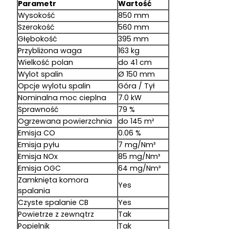
Parametr
Wartość
Wysokość
850 mm
Szerokość
560 mm
Głębokość
395 mm
Przybliżona waga
163 kg
Wielkość polan
do 41 cm
Wylot spalin
Ø 150 mm
Opcje wylotu spalin
Góra / Tył
Nominalna moc cieplna
7.0 kW
Sprawność
79 %
Ogrzewana powierzchnia
do 145 m²
Emisja CO
0.06 %
Emisja pyłu
7 mg/Nm³
Emisja NOx
85 mg/Nm³
Emisja OGC
64 mg/Nm³
Zamknięta komora
Yes
spalania
Czyste spalanie CB
Yes
Powietrze z zewnątrz
Tak
Popielnik
Tak