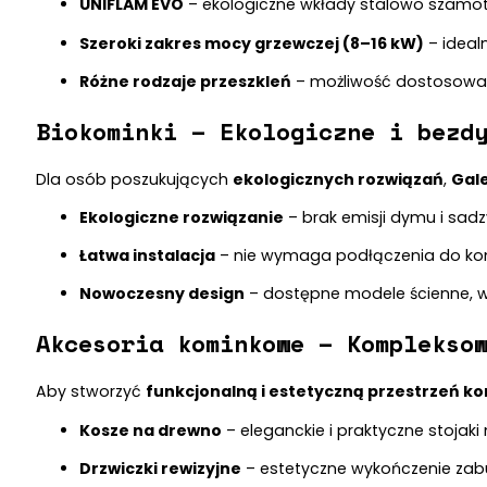
UNIFLAM EVO
– ekologiczne wkłady stalowo szamoto
Szeroki zakres mocy grzewczej (8–16 kW)
– ideal
Różne rodzaje przeszkleń
– możliwość dostosowani
Biokominki – Ekologiczne i bezd
Dla osób poszukujących
ekologicznych rozwiązań
,
Gal
Ekologiczne rozwiązanie
– brak emisji dymu i sadz
Łatwa instalacja
– nie wymaga podłączenia do ko
Nowoczesny design
– dostępne modele ścienne, w
Akcesoria kominkowe – Komplekso
Aby stworzyć
funkcjonalną i estetyczną przestrzeń 
Kosze na drewno
– eleganckie i praktyczne stojaki 
Drzwiczki rewizyjne
– estetyczne wykończenie za