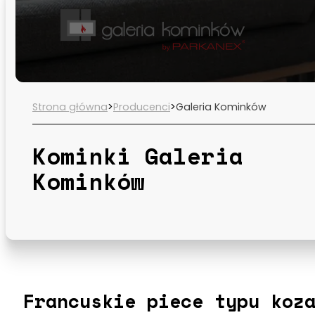
Strona główna
>
Producenci
>
Galeria Kominków
Kominki Galeria
Kominków
Francuskie piece typu koz