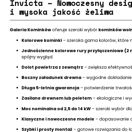
Invicta – Nowoczesny desi
i wysoka jakość żeliwa
Galeria Kominków
oferuje szeroki wybór
kominków wol
Kolorowe kominki
– szeroka gama kolorów, które
Jednościenne kolorowe rury przyłączeniowe (2
spójny wygląd.
Dolot powietrza z zewnątrz
– zwiększa efektywnoś
Boczny załadunek drewna
– wygodne dokładanie 
Długa 5-letnia gwarancja
– potwierdzenie trwałoś
Zasilane drewnem lub peletem
– ekologiczne i wy
Moc nominalna od 2,5 do 14 kW
– szeroki wybór dl
Klasyczne i nowoczesne modele
– dopasowanie do
Szybki i prosty montaż
– gotowe rozwiązania do łat