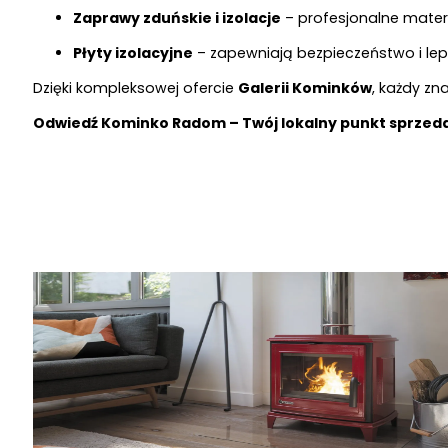
Zaprawy zduńskie i izolacje
– profesjonalne mate
Płyty izolacyjne
– zapewniają bezpieczeństwo i lep
Dzięki kompleksowej ofercie
Galerii Kominków
, każdy zn
Odwiedź Kominko Radom – Twój lokalny punkt sprzed