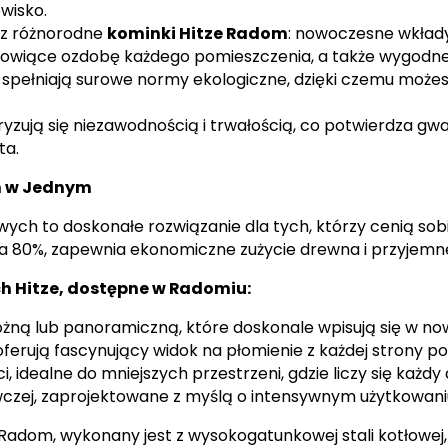
wisko.
sz różnorodne
kominki Hitze Radom
: nowoczesne wkłady
nowiące ozdobę każdego pomieszczenia, a także wygodn
spełniają surowe normy ekologiczne, dzięki czemu możes
yzują się niezawodnością i trwałością, co potwierdza g
ta.
n w Jednym
ch to doskonałe rozwiązanie dla tych, którzy cenią sob
a 80%, zapewnia ekonomiczne zużycie drewna i przyjemn
 Hitze, dostępne w Radomiu:
ożną lub panoramiczną, które doskonale wpisują się w n
ferują fascynujący widok na płomienie z każdej strony p
idealne do mniejszych przestrzeni, gdzie liczy się każdy
zej, zaprojektowane z myślą o intensywnym użytkowani
adom, wykonany jest z wysokogatunkowej stali kotłowej,