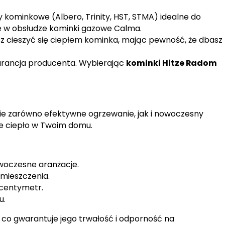
 kominkowe (Albero, Trinity, HST, STMA) idealne do
e w obsłudze kominki gazowe Calma.
z cieszyć się ciepłem kominka, mając pewność, że dbasz
warancja producenta. Wybierając
kominki Hitze Radom
ie zarówno efektywne ogrzewanie, jak i nowoczesny
e ciepło w Twoim domu.
owoczesne aranżacje.
omieszczenia.
 centymetr.
u.
 co gwarantuje jego trwałość i odporność na