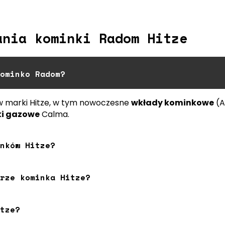
ania kominki Radom Hitze
ominko Radom?
w marki Hitze, w tym nowoczesne
wkłady kominkowe
(A
i gazowe
Calma.
nków Hitze?
rze kominka Hitze?
tze?