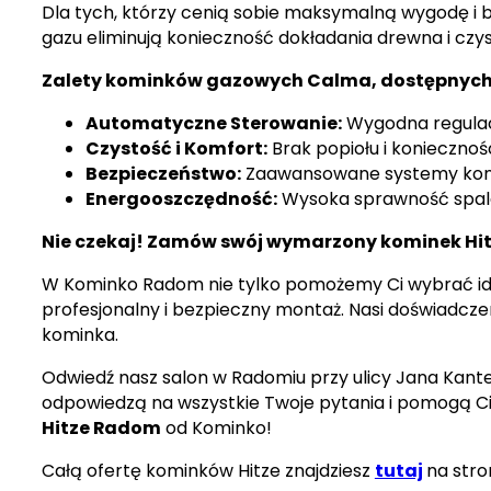
Dla tych, którzy cenią sobie maksymalną wygodę i
gazu eliminują konieczność dokładania drewna i czysz
Zalety kominków gazowych Calma, dostępnyc
Automatyczne Sterowanie:
Wygodna regulacj
Czystość i Komfort:
Brak popiołu i koniecznoś
Bezpieczeństwo:
Zaawansowane systemy kontro
Energooszczędność:
Wysoka sprawność spala
Nie czekaj! Zamów swój wymarzony kominek Hi
W Kominko Radom nie tylko pomożemy Ci wybrać i
profesjonalny i bezpieczny montaż. Nasi doświadcze
kominka.
Odwiedź nasz salon w Radomiu przy ulicy Jana Kante
odpowiedzą na wszystkie Twoje pytania i pomogą Ci 
Hitze Radom
od Kominko!
Całą ofertę kominków Hitze znajdziesz
tutaj
na stro