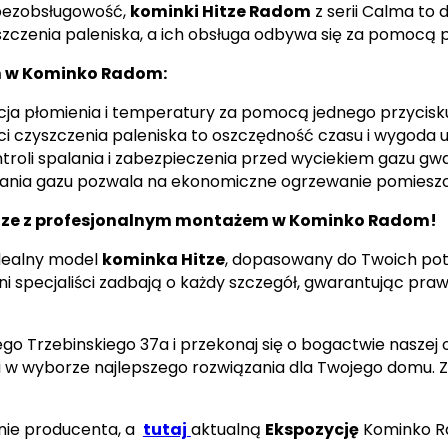
 bezobsługowość,
kominki Hitze Radom
z serii Calma to 
czenia paleniska, a ich obsługa odbywa się za pomocą pil
h w Kominko Radom:
a płomienia i temperatury za pomocą jednego przycisk
ci czyszczenia paleniska to oszczędność czasu i wygoda 
li spalania i zabezpieczenia przed wyciekiem gazu gwa
nia gazu pozwala na ekonomiczne ogrzewanie pomieszc
tze z profesjonalnym montażem w Kominko Radom!
dealny model
kominka Hitze
, dopasowany do Twoich potr
ni specjaliści zadbają o każdy szczegół, gwarantując p
go Trzebinskiego 37a i przekonaj się o bogactwie naszej 
w wyborze najlepszego rozwiązania dla Twojego domu. Zap
nie producenta, a
tutaj
aktualną
Ekspozycję
Kominko R