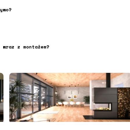
ywo?
 wraz z montażem?