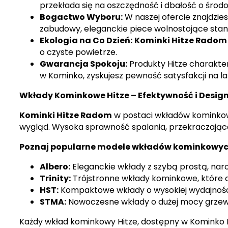
przekłada się na oszczędność i dbałość o środo
Bogactwo Wyboru:
W naszej ofercie znajdzie
zabudowy, eleganckie piece wolnostojące sta
Ekologia na Co Dzień:
Kominki Hitze Radom
o czyste powietrze.
Gwarancja Spokoju:
Produkty Hitze charakter
w Kominko, zyskujesz pewność satysfakcji na la
Wkłady Kominkowe Hitze – Efektywność i Desig
Kominki Hitze Radom
w postaci wkładów kominkowy
wygląd. Wysoka sprawność spalania, przekraczając
Poznaj popularne modele wkładów kominkowych
Albero:
Eleganckie wkłady z szybą prostą, nar
Trinity:
Trójstronne wkłady kominkowe, które o
HST:
Kompaktowe wkłady o wysokiej wydajności, 
STMA:
Nowoczesne wkłady o dużej mocy grzewc
Każdy wkład kominkowy Hitze, dostępny w Kominko R