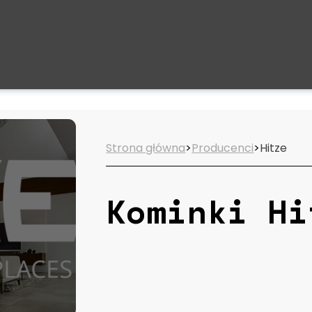
Strona główna
>
Producenci
>
Hitze
Kominki Hi