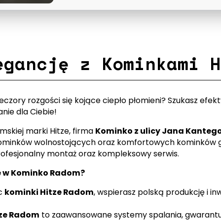
egancję z Kominkami H
czory rozgości się kojące ciepło płomieni? Szukasz efe
nie dla Ciebie!
skiej marki Hitze, firma
Kominko z ulicy Jana Kantego
minków wolnostojących oraz komfortowych kominków ga
rofesjonalny montaż oraz kompleksowy serwis.
ne w Kominko Radom?
c
kominki Hitze Radom
, wspierasz polską produkcję i in
tze Radom
to zaawansowane systemy spalania, gwarantuj