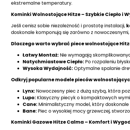
ekstremalne temperatury.
Kominki Wolnostojące Hitze – Szybkie Ciepło i W
Jeśli cenisz sobie niezależność i prostotę instalacji,
k
doskonale komponują się zarówno z nowoczesnymi, ja
Dlaczego warto wybrać piece wolnostojące Hit
Łatwy Montaż:
Nie wymagają skomplikowanych
Natychmiastowe Ciepło:
Po rozpaleniu błysk
Wysoka Wydajność:
Optymalne spalanie drew
Odkryj popularne modele pieców wolnostojącyc
Lynx:
Nowoczesny piec z dużą szybą, która pozw
Lupo:
Klasyczny piecyk o kompaktowych wymia
Cane:
Minimalistyczny model, który doskonale w
Bane:
Piec o wysokiej mocy grzewczej, stworzo
Kominki Gazowe Hitze Calma – Komfort i Wyg